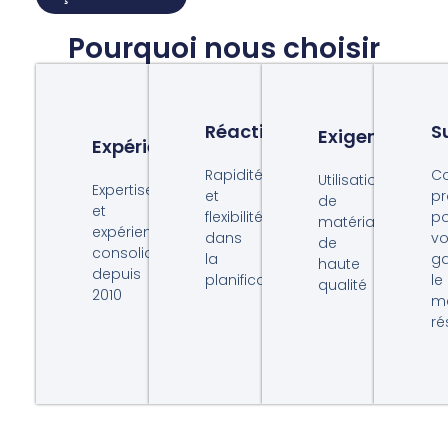
Pourquoi nous choisir
Réactivité
S
Exigence
Expérience
Rapidité
Co
Utilisation
Expertise
et
pr
de
et
flexibilité
po
matériaux
expérience
dans
v
de
consolidée
la
ga
haute
depuis
planification
le
qualité
2010
me
ré