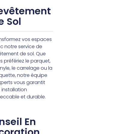
evêtement
e Sol
nsformez vos espaces
c notre service de
êtement de sol. Que
s préfériez le parquet,
inyle, le carrelage ou la
uette, notre équipe
xperts vous garantit
 installation
eccable et durable.
nseil En
coration