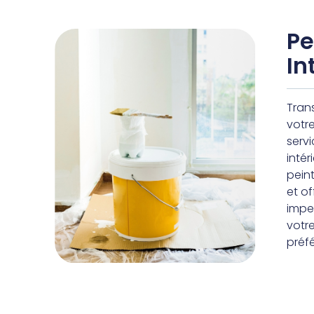
Pe
In
Tran
votr
serv
intér
pein
et of
impe
votre
préf