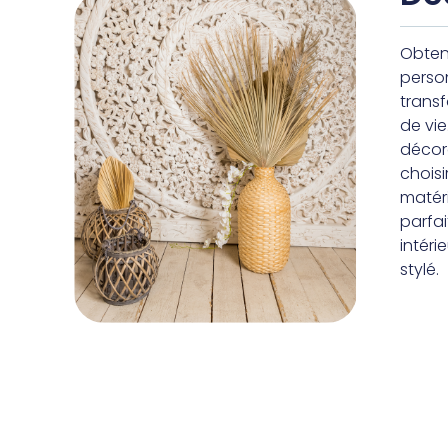
Obten
perso
trans
de vie
décor
choisi
matér
parfai
intéri
stylé.