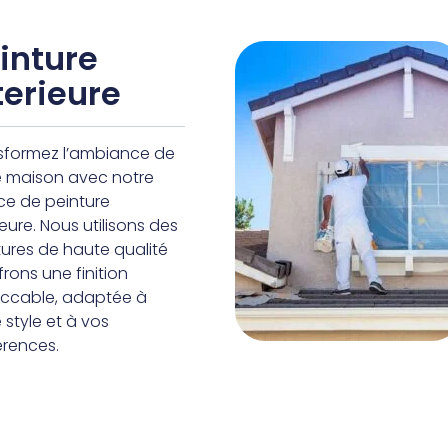
inture
terieure
sformez l’ambiance de
e maison avec notre
ice de peinture
ieure. Nous utilisons des
tures de haute qualité
frons une finition
ccable, adaptée à
 style et à vos
érences.