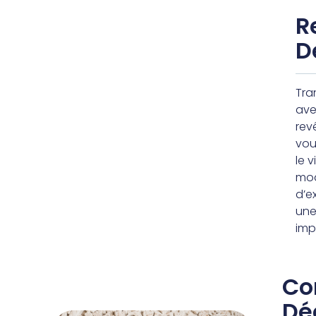
R
D
Tra
ave
rev
vou
le v
moq
d’e
une
imp
Co
Dé