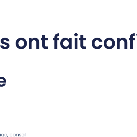
s ont fait con
e
age, conseil