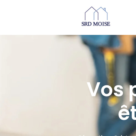
Vos p
ê